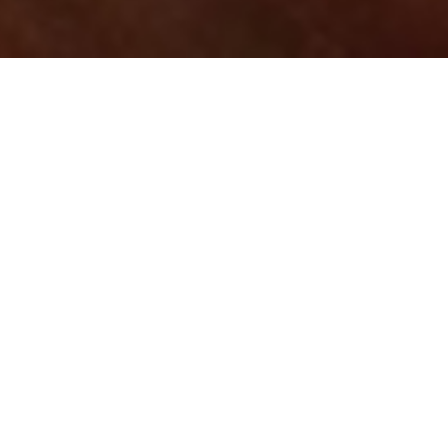
Nach dem Bundesparteitag am Sonntag – eine
inhaltliche Zusammenfassung des beschlossenen
Programms findet ihr
hier
und
hier
– fand am
Montag der Parteitag der Bochumer SPD statt. Neben
Vorstandswahlen, in denen u.a. Karsten Rudolph als
Vorsitzender bestätigt wurde, stand dabei der Besuch
von Michael Groschek im Mittelpunkt. In seiner Rede
sprach er viele wichtige Punkte an, um die Partei
sowohl inhaltlich als auch strukturell neu
auszurichten:
Er warb dafür, die prognostizierten
Steuerüberschüsse
für zusätzliche Investitionen zu
verwenden. Dies bezieht sich sowohl auf den Ausbau
der öffentlichen Infrastruktur als auch auf die
Stärkung wichtiger Zukunftsfelder wie der Bildung.